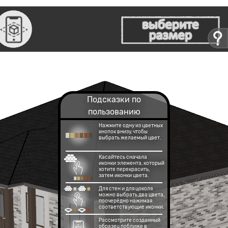
Подсказки по
пользованию
Нажмите одну из цветных
кнопок внизу, чтобы
выбрать желаемый цвет.
Касайтесь сначала
иконки элемента, который
хотите перекрасить,
затем иконки цвета.
Для стен и для цоколя
можно выбрать два цвета,
поочерёдно нажимая
соответствующие иконки.
Рассмотрите созданный
образец поближе в